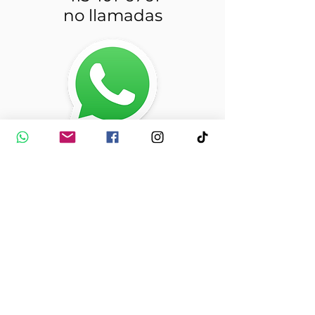
no llamadas