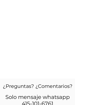
¿Preguntas? ¿Comentarios?
Solo mensaje whatsapp
415-101-6761