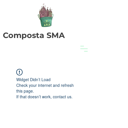
Composta SMA
Widget Didn’t Load
Check your internet and refresh
this page.
If that doesn’t work, contact us.