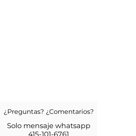
¿Preguntas? ¿Comentarios?
Solo mensaje whatsapp
415-101-6761