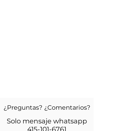
¿Preguntas? ¿Comentarios?
Solo mensaje whatsapp
415-101-6761