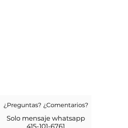
¿Preguntas? ¿Comentarios?
Solo mensaje whatsapp
415-101-6761