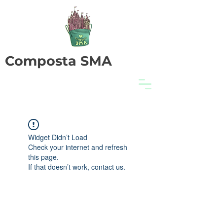
Composta SMA
Widget Didn’t Load
Check your internet and refresh
this page.
If that doesn’t work, contact us.