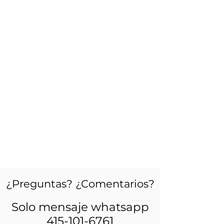
¿Preguntas? ¿Comentarios?
Solo mensaje whatsapp
415-101-6761