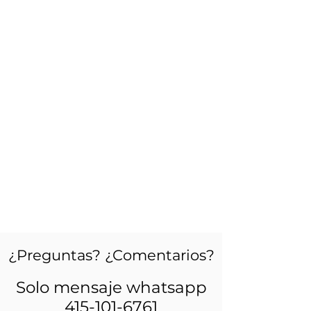
¿Preguntas? ¿Comentarios?
Solo mensaje whatsapp
415-101-6761