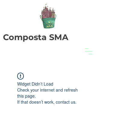
Composta SMA
Widget Didn’t Load
Check your internet and refresh
this page.
If that doesn’t work, contact us.