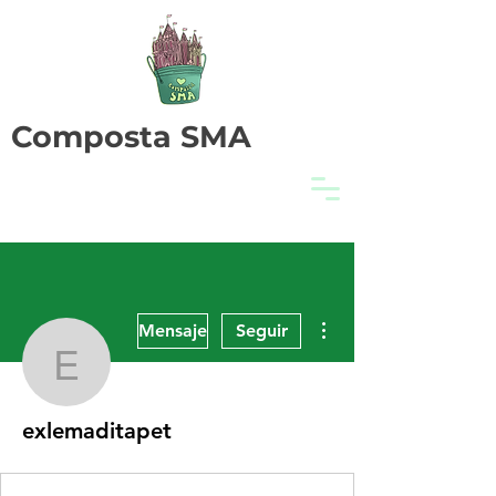
Composta SMA
Más acciones
Mensaje
Seguir
exlemaditapet
exlemaditapet