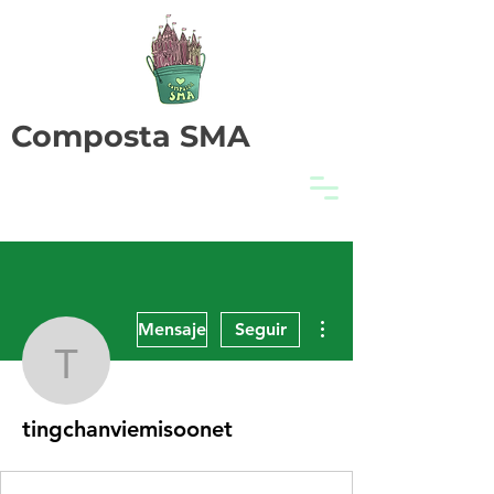
Composta SMA
Más acciones
Mensaje
Seguir
tingchanviemisoonet
tingchanviemisoonet